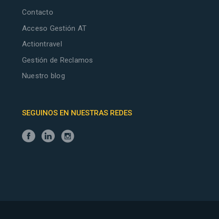
Contacto
Acceso Gestión AT
Actiontravel
Gestión de Reclamos
Nuestro blog
SEGUINOS EN NUESTRAS REDES
Fa
Lin
In
c
k
s
e
e
t
b
d
a
o
In
g
o
r